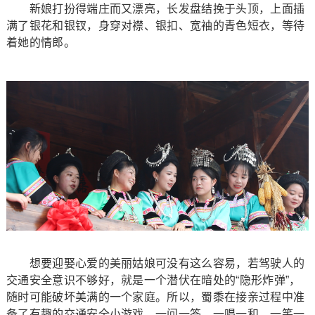
新娘打扮得端庄而又漂亮，长发盘结挽于头顶，上面插
满了银花和银钗，身穿对襟、银扣、宽袖的青色短衣，等待
着她的情郎。
想要迎娶心爱的美丽姑娘可没有这么容易，若驾驶人的
交通安全意识不够好，就是一个潜伏在暗处的“隐形炸弹”，
随时可能破坏美满的一个家庭。所以，蜀黍在接亲过程中准
备了有趣的交通安全小游戏，一问一答、一唱一和、一笑一