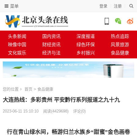
菜单
登录
注册
头条新闻
国内资讯
深度报道
热点追踪
映像中国
财经资讯
绿色环保
风景旅游
文化娱乐
经济与法
乡村振兴
食品健康
您的位置
首页
>
食品健康
大连热线：多彩贵州 平安黔行系列报道之九十九
2023-06-11 15:10:10
阅读
(
4429698)
评论(0)
行在青山绿水间，畅游归兰水族乡“甜蜜”金色画卷