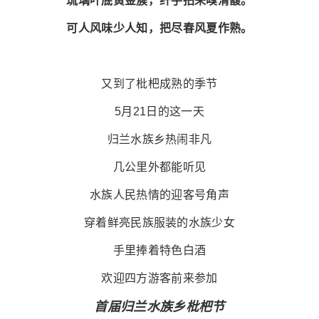
琉璃叶底黄金簇，纤手拈来嗅清馥。
可人风味少人知，把尽春风夏作熟。
又到了枇杷成熟的季节
5月21日的这一天
归兰水族乡热闹非凡
几公里外都能听见
水族人民热情的迎客号角声
穿着鲜亮民族服装的水族少女
手里捧着特色白酒
欢迎四方游客前来参加
首届归兰水族乡枇杷节