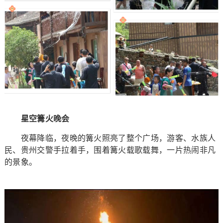
星空篝火晚会
夜幕降临，夜晚的篝火照亮了整个广场，游客、水族人
民、贵州交警手拉着手，围着篝火载歌载舞，一片热闹非凡
的景象。