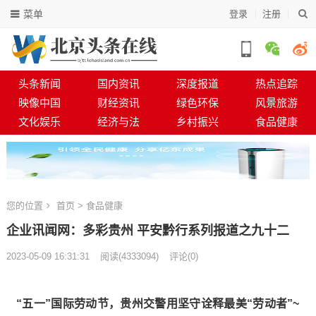
菜单
登录
注册
头条新闻
国内资讯
深度报道
热点追踪
映像中国
财经资讯
绿色环保
风景旅游
文化娱乐
经济与法
乡村振兴
食品健康
您的位置
首页
>
食品健康
企业讯闻网：多彩贵州 平安黔行系列报道之九十二
2023-05-09 16:31:31
阅读
(
4333094)
评论(0)
“五一”国际劳动节，贵州交警用坚守诠释最美“劳动者”~