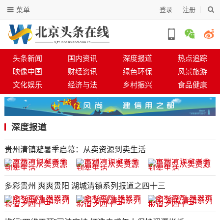
菜单
登录
注册
头条新闻
国内资讯
深度报道
热点追踪
映像中国
财经资讯
绿色环保
风景旅游
文化娱乐
经济与法
乡村振兴
食品健康
深度报道
贵州清镇避暑季启幕：从卖资源到卖生活
多彩贵州 爽爽贵阳 湖城清镇系列报道之四十三