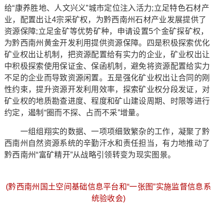
给“康养胜地、人文兴义”城市定位注入活力;立足特色石材产
业，配置出让4宗采矿权，为黔西南州石材产业发展提供了
资源保障;立足金矿等优势矿种，申请设置5个金矿探矿权，
为黔西南州黄金开发利用提供资源保障。四是积极探索优化
矿业权出让机制，把资源配置给有实力的企业，矿业权出让
中积极探索使用保证金、保函机制，避免将资源配置给实力
不足的企业而导致资源闲置。五是强化矿业权出让合同的刚
性约束，提升资源开发利用效率，探索矿业权分段发证，对
矿业权的地质勘查进度、程度和矿山建设周期、时限等进行
约定，遏制“圈而不探、占而不采”增量。
一组组翔实的数据、一项项细致繁杂的工作，凝聚了黔
西南州自然资源系统的辛勤汗水和责任担当，有力地推动了
黔西南州“富矿精开”从战略引领转变为现实图景。
(黔西南州国土空间基础信息平台和“一张图”实施监督信息系
统验收会)