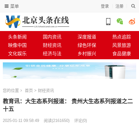
菜单
登录
注册
头条新闻
国内资讯
深度报道
热点追踪
映像中国
财经资讯
绿色环保
风景旅游
文化娱乐
经济与法
乡村振兴
食品健康
您的位置
首页
>
财经资讯
教育讯：大生态系列报道： 贵州大生态系列报道之二
十五
2025-01-11 09:58:49
阅读
(
2161650)
评论(0)