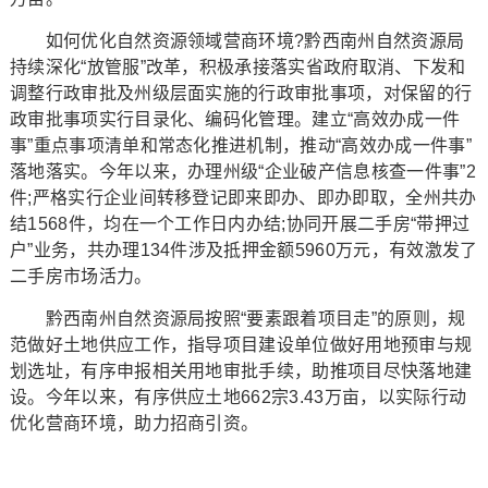
如何优化自然资源领域营商环境?黔西南州自然资源局
持续深化“放管服”改革，积极承接落实省政府取消、下发和
调整行政审批及州级层面实施的行政审批事项，对保留的行
政审批事项实行目录化、编码化管理。建立“高效办成一件
事”重点事项清单和常态化推进机制，推动“高效办成一件事”
落地落实。今年以来，办理州级“企业破产信息核查一件事”2
件;严格实行企业间转移登记即来即办、即办即取，全州共办
结1568件，均在一个工作日内办结;协同开展二手房“带押过
户”业务，共办理134件涉及抵押金额5960万元，有效激发了
二手房市场活力。
黔西南州自然资源局按照“要素跟着项目走”的原则，规
范做好土地供应工作，指导项目建设单位做好用地预审与规
划选址，有序申报相关用地审批手续，助推项目尽快落地建
设。今年以来，有序供应土地662宗3.43万亩，以实际行动
优化营商环境，助力招商引资。