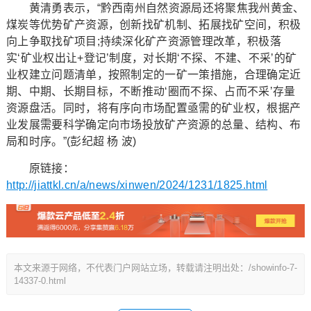
黄清勇表示，“黔西南州自然资源局还将聚焦我州黄金、
煤炭等优势矿产资源，创新找矿机制、拓展找矿空间，积极
向上争取找矿项目;持续深化矿产资源管理改革，积极落
实‘矿业权出让+登记’制度，对长期‘不探、不建、不采’的矿
业权建立问题清单，按照制定的一矿一策措施，合理确定近
期、中期、长期目标，不断推动‘圈而不探、占而不采’存量
资源盘活。同时，将有序向市场配置亟需的矿业权，根据产
业发展需要科学确定向市场投放矿产资源的总量、结构、布
局和时序。”(彭纪超 杨 波)
原链接：
http://jiattkl.cn/a/news/xinwen/2024/1231/1825.html
本文来源于网络，不代表门户网站立场，转载请注明出处：/showinfo-7-
14337-0.html