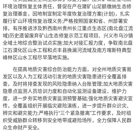
环境治理恢复主体责任，督促在产在建矿山足额缴纳生态修
复治理基金，因地制宜制定年度恢复治理方案(计划)，扎实
履行矿山环境恢复治理义务;严格按照国家和省、州部署安
排，有序推进涉及黔西南州贵州长江重点生态区(南北盘江流
域)历史遗留废弃矿山生态修复示范工程项目、兴义市乌沙镇
全域土地综合整治试点实施;加大对接汇报力度，争取南北盘
江石漠化区山水工程和贞丰县挽澜河流域及南方喀斯特典型
峰林区山水工程尽早落地实施。
在提高地质灾害综合防治能力方面，对全州地质灾害易
发区以及人为工程活动引发的地质灾害隐患进行全覆盖排
查，及时将排查发现的风险隐患纳入台账管理;加大地质灾害
隐患点监测人员培训力度和自动化监测设备建设、维护力
度，进一步夯实地质灾害监测预警基础;强化地质灾害避灾宣
传，全覆盖组织开展临灾避险演练，进一步提升群众识灾、
辨灾和避灾能力;严格执行“三个紧急撤离”工作要求，及时组
织受威胁群众转移到安全地带或避险场所，全力保障人民群
众生命财产安全。