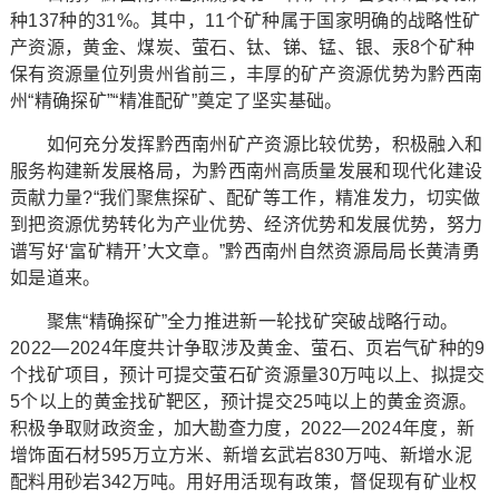
种137种的31%。其中，11个矿种属于国家明确的战略性矿
产资源，黄金、煤炭、萤石、钛、锑、锰、银、汞8个矿种
保有资源量位列贵州省前三，丰厚的矿产资源优势为黔西南
州“精确探矿”“精准配矿”奠定了坚实基础。
如何充分发挥黔西南州矿产资源比较优势，积极融入和
服务构建新发展格局，为黔西南州高质量发展和现代化建设
贡献力量?“我们聚焦探矿、配矿等工作，精准发力，切实做
到把资源优势转化为产业优势、经济优势和发展优势，努力
谱写好‘富矿精开’大文章。”黔西南州自然资源局局长黄清勇
如是道来。
聚焦“精确探矿”全力推进新一轮找矿突破战略行动。
2022—2024年度共计争取涉及黄金、萤石、页岩气矿种的9
个找矿项目，预计可提交萤石矿资源量30万吨以上、拟提交
5个以上的黄金找矿靶区，预计提交25吨以上的黄金资源。
积极争取财政资金，加大勘查力度，2022—2024年度，新
增饰面石材595万立方米、新增玄武岩830万吨、新增水泥
配料用砂岩342万吨。用好用活现有政策，督促现有矿业权