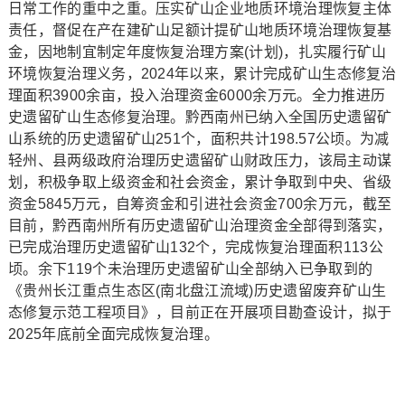
日常工作的重中之重。压实矿山企业地质环境治理恢复主体
责任，督促在产在建矿山足额计提矿山地质环境治理恢复基
金，因地制宜制定年度恢复治理方案(计划)，扎实履行矿山
环境恢复治理义务，2024年以来，累计完成矿山生态修复治
理面积3900余亩，投入治理资金6000余万元。全力推进历
史遗留矿山生态修复治理。黔西南州已纳入全国历史遗留矿
山系统的历史遗留矿山251个，面积共计198.57公顷。为减
轻州、县两级政府治理历史遗留矿山财政压力，该局主动谋
划，积极争取上级资金和社会资金，累计争取到中央、省级
资金5845万元，自筹资金和引进社会资金700余万元，截至
目前，黔西南州所有历史遗留矿山治理资金全部得到落实，
已完成治理历史遗留矿山132个，完成恢复治理面积113公
顷。余下119个未治理历史遗留矿山全部纳入已争取到的
《贵州长江重点生态区(南北盘江流域)历史遗留废弃矿山生
态修复示范工程项目》，目前正在开展项目勘查设计，拟于
2025年底前全面完成恢复治理。