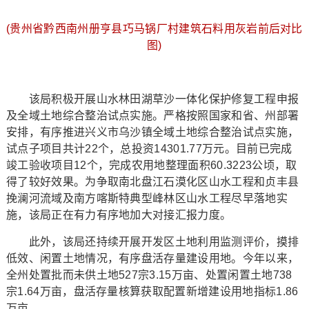
(贵州省黔西南州册亨县巧马锅厂村建筑石料用灰岩前后对比
图)
该局积极开展山水林田湖草沙一体化保护修复工程申报
及全域土地综合整治试点实施。严格按照国家和省、州部署
安排，有序推进兴义市乌沙镇全域土地综合整治试点实施，
试点子项目共计22个，总投资14301.77万元。目前已完成
竣工验收项目12个，完成农用地整理面积60.3223公顷，取
得了较好效果。为争取南北盘江石漠化区山水工程和贞丰县
挽澜河流域及南方喀斯特典型峰林区山水工程尽早落地实
施，该局正在有力有序地加大对接汇报力度。
此外，该局还持续开展开发区土地利用监测评价，摸排
低效、闲置土地情况，有序盘活存量建设用地。今年以来，
全州处置批而未供土地527宗3.15万亩、处置闲置土地738
宗1.64万亩，盘活存量核算获取配置新增建设用地指标1.86
万亩。