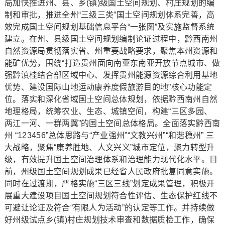
局加快推进州、县、乡(镇)级国土空间规划、村庄规划的编
制和审批，推进全州“三级三类”国土空间规划体系完善，高
效完成国土空间规划基础信息平台“一张图”及实施监督系统
建立。在州、县级国土空间规划编制论证过程中，黔西南州
自然资源局贯彻落实省、州重要战略要求，聚焦本州资源和
能矿优势，围绕“打造贵州面向南亚东南亚开放节点城市、做
强黔滇桂结合部区域中心、发挥贵州能源资源综合利用基地
优势、建设国际山地运动康养度假旅游目的地”核心功能定
位。落实和深化省域国土空间总体规划，依据黔西南州自然
地理格局，统筹农业、生态、城镇空间，构建“三区多园、
两江一河、一群两翼”的国土空间总体格局。全面落实黔西南
州 “123456”总体思路与“产业强州”“文教兴州”“和谐稳州” 三
大战略，聚焦“康养胜地、人文兴义”城市定位，聚力转型升
级，有效提升国土空间治理体系和治理能力现代化水平。目
前，州级国土空间规划成果已经省人民政府批复同意实施。
同时在过渡期，严格实施“三区三线”划定成果管理，积极开
展重大建设项目国土空间规划符合性评估、生态保护红线不
可避让论证及符合“有限人为活动”的认定等工作。并持续做
好州级试点乡(镇)村庄规划技术审查和数据质检工作，确保