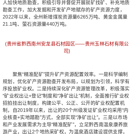
人加快地质勘查，积极引导并督促开展就矿找矿、补充地质
勘查工作，加大发掘和开发矿产地赋存的矿产资源力度，
2022年以来，全州新增煤炭资源量6265万吨、黄金金属量
21.1吨、萤石资源量440万吨。
(贵州省黔西南州安龙县石材园区——贵州玉林石材有限公
司)
聚焦“精准配矿”提升矿产资源配置效率。一是科学编制
规划，优化矿产资源勘查开发布局，以规划为引领，科学有
序投放矿业权。二是持续深化矿产资源管理改革，积极落实
“矿业权出让+登记”制度和“净矿出让”机制，全面推行矿业权
招拍挂出让制度，构建公平、公正、公开的矿业权配置机
制，自2019年以来，出让的20个州级发证矿业权均采用“内
业核查+实地踏勘”方式，全部实现“净矿出让”。三是以市场
和产业发展需求为主导“精准配矿”，立足黔西南温泉康养旅
游产业，出让2个地热采矿权，为温泉酒店建设提供支撑，