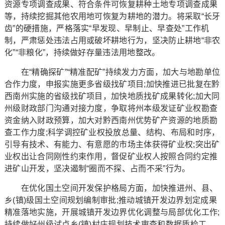
资源专项调查成果、符合条件可恢复耕种土地专项调查成果
等，持续挖掘其他农用地可恢复为耕地的潜力。将采取“长牙
齿”的硬措施，严格落实“早发现、早制止、早查处”工作机
制，严肃惩处违法占用或破坏耕地行为，坚决防止耕地“非农
化”“非粮化”，持续做好存量违法用地整改。
在“精确探矿”“精准配矿”持续发力方面，加大与地勘单位
合作力度，申报实施更多省级找矿项目;加快推进已批复在黔
西南州实施的省级找矿项目，加快地质找矿成果转化;加大同
州级财政部门沟通对接力度，争取将州本级发证矿业权勘查
资金纳入财政预算，加大对黔西南州优势矿产资源的地质勘
查工作力度;科学调控矿业权投放总量、结构、布局和时序，
引导有技术、有能力、有意愿的市场主体获得矿业权;突出矿
业权出让合同刚性约束作用，督促矿业权人按照合同约定推
进矿山开发，坚决遏制“圈而不探、占而不采”行为。
在优化国土空间开发保护格局方面，加快推进州、县、
乡(镇)级国土空间规划编制审批;推动城镇开发边界划定成果
精准落地实施，开展城镇开发边界优化调整与局部优化工作;
持续做好州级试点乡(镇)村庄规划技术审查和数据质检工