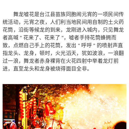
舞龙嘘花是台江县苗族同胞闹元宵的一项民间传
统活动，元宵之夜，人们利当地民间用自制的土火药
花筒，沿街等候龙的到来，龙刚进入城内，只见舞龙
者高喊 " 花来了、花来了 "，嘘者手持花筒蜂拥而
致，点燃自己手上的花筒，发出 " 呼呼 " 的喷射声直
指龙头、龙身，顿时，火光滔天，犹如波浪，一浪翻
过一浪，舞龙者赤身裸背在火花四射中举着龙灯前
进，直至龙头和龙身被烧得面目全非。