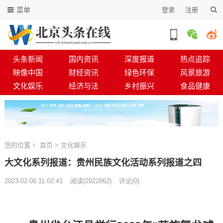
菜单
登录
注册
头条新闻
国内资讯
深度报道
热点追踪
映像中国
财经资讯
绿色环保
风景旅游
文化娱乐
经济与法
乡村振兴
食品健康
您的位置
首页
>
文化娱乐
大文化系列报道：贵州民族文化活动系列报道之四
2023-02-06 11:02:41
阅读
(
2922862)
评论(0)