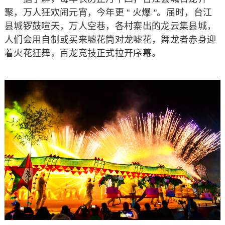
聚，万人狂欢闹元宵，今年更 " 火爆 "。届时，台江
县城锣鼓喧天，万人空巷，各村寨出的龙云集县城，
人们会用自制或买来嘘花筒对龙嘘花，舞龙者赤身迎
着火花狂舞，百龙竞技正式拉开序幕。