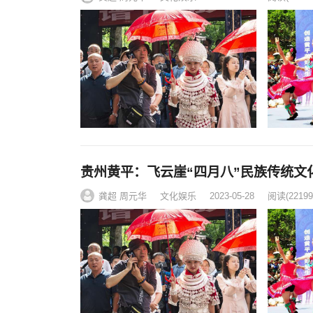
贵州黄平：飞云崖“四月八”民族传统文
龚超 周元华
文化娱乐
2023-05-28
阅读
(22199