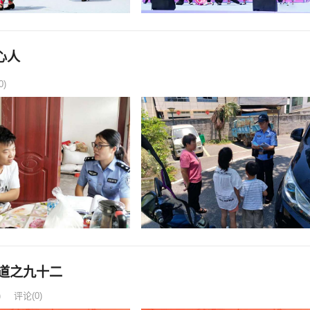
心人
0)
道之九十二
)
评论(0)