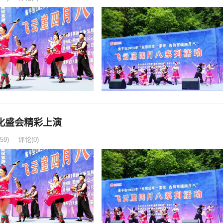
化盛会精彩上演
59)
评论(0)