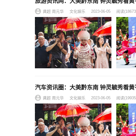
旅游资讯网：大美黔东南 钟灵毓秀看黄
龚超 周元华
文化娱乐
2023-06-05
阅读
(18673
汽车资讯圈：大美黔东南 钟灵毓秀看黄
龚超 周元华
文化娱乐
2023-06-05
阅读
(19935