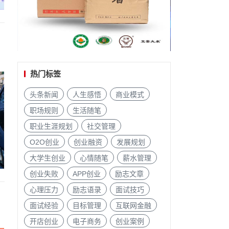
热门标签
头条新闻
人生感悟
商业模式
职场规则
生活随笔
职业生涯规划
社交管理
O2O创业
创业融资
发展规划
大学生创业
心情随笔
薪水管理
创业失败
APP创业
励志文章
心理压力
励志语录
面试技巧
面试经验
目标管理
互联网金融
开店创业
电子商务
创业案例