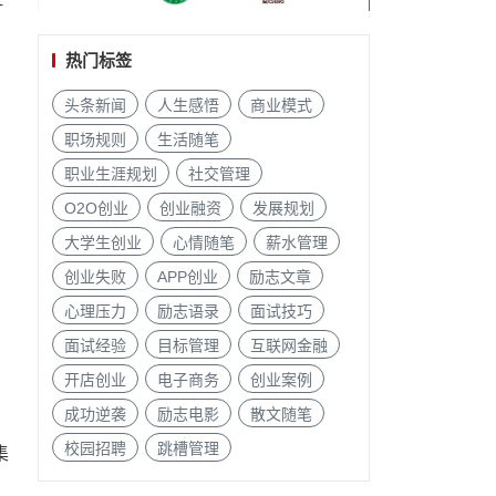
热门标签
头条新闻
人生感悟
商业模式
职场规则
生活随笔
职业生涯规划
社交管理
O2O创业
创业融资
发展规划
大学生创业
心情随笔
薪水管理
创业失败
APP创业
励志文章
心理压力
励志语录
面试技巧
面试经验
目标管理
互联网金融
开店创业
电子商务
创业案例
成功逆袭
励志电影
散文随笔
校园招聘
跳槽管理
集
的