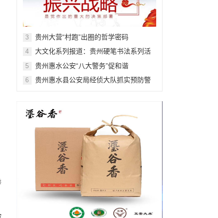
贵州大营“村跑”出圈的哲学密码
3
大文化系列报道：贵州硬笔书法系列活
4
动之一
贵州惠水公安“八大警务”促和谐
5
贵州惠水县公安局经侦大队抓实预防警
6
务，“五上”宣传到家
举
、
控