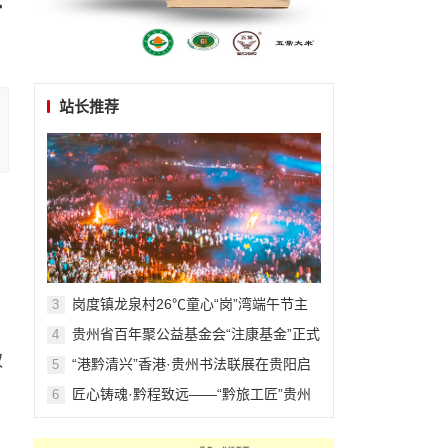
站长推荐
岗度镇龙泉村26℃童心“岗”湾端午节主
3
题活动
贵州省百年聚公益基金会“注康基金”正式
4
启动
双
“港黔清兴”香港·贵州书法联展在贵阳启
5
幕
匠心铸魂·黔程致远——“黔旅工匠”贵州
6
省文旅人才展示馆开馆侧记