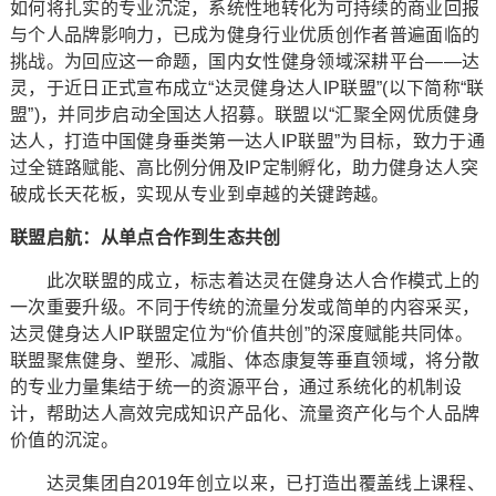
如何将扎实的专业沉淀，系统性地转化为可持续的商业回报
与个人品牌影响力，已成为健身行业优质创作者普遍面临的
挑战。为回应这一命题，国内女性健身领域深耕平台——达
灵，于近日正式宣布成立“达灵健身达人IP联盟”(以下简称“联
盟”)，并同步启动全国达人招募。联盟以“汇聚全网优质健身
达人，打造中国健身垂类第一达人IP联盟”为目标，致力于通
过全链路赋能、高比例分佣及IP定制孵化，助力健身达人突
破成长天花板，实现从专业到卓越的关键跨越。
联盟启航：从单点合作到生态共创
此次联盟的成立，标志着达灵在健身达人合作模式上的
一次重要升级。不同于传统的流量分发或简单的内容采买，
达灵健身达人IP联盟定位为“价值共创”的深度赋能共同体。
联盟聚焦健身、塑形、减脂、体态康复等垂直领域，将分散
的专业力量集结于统一的资源平台，通过系统化的机制设
计，帮助达人高效完成知识产品化、流量资产化与个人品牌
价值的沉淀。
达灵集团自2019年创立以来，已打造出覆盖线上课程、