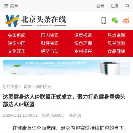
菜单
登录
注册
头条新闻
国内资讯
深度报道
热点追踪
映像中国
财经资讯
绿色环保
风景旅游
文化娱乐
经济与法
乡村振兴
食品健康
您的位置
首页
>
国内资讯
达灵健身达人IP联盟正式成立，聚力打造健身垂类头
部达人IP联盟
2026-05-11 16:48:52
阅读
(
456003)
评论(0)
在健康意识全面觉醒、健身内容赛道持续扩容的当下，