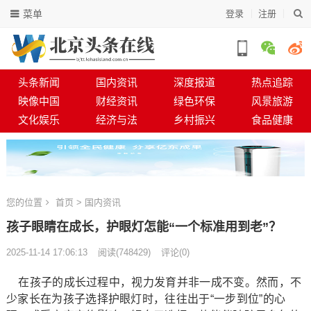
菜单
登录
注册
头条新闻
国内资讯
深度报道
热点追踪
映像中国
财经资讯
绿色环保
风景旅游
文化娱乐
经济与法
乡村振兴
食品健康
您的位置
首页
>
国内资讯
孩子眼睛在成长，护眼灯怎能“一个标准用到老”？
2025-11-14 17:06:13
阅读
(
748429)
评论(0)
在孩子的成长过程中，视力发育并非一成不变。然而，不
少家长在为孩子选择护眼灯时，往往出于“一步到位”的心