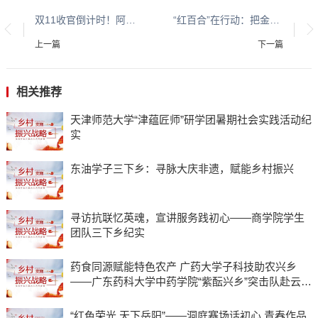
双11收官倒计时！阿里妈妈万相台AI无界助百万商家质赢全场景爆发
“红百合”在行动：把金融服务送到长者与老兵家门口
上一篇
下一篇
相关推荐
天津师范大学“津蕴匠师”研学团暑期社会实践活动纪
实
东油学子三下乡：寻脉大庆非遗，赋能乡村振兴
寻访抗联忆英魂，宣讲服务践初心——商学院学生
团队三下乡纪实
药食同源赋能特色农产 广药大学子科技助农兴乡
——广东药科大学中药学院“紫酝兴乡”突击队赴云浮
市天堂镇开展暑期三下乡实践
“红色荣光 天下岳阳”——洞庭赛场话初心 青春作品