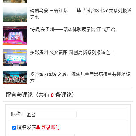
磅礴乌蒙 三省红都——毕节试验区七星关系列报道
之七
“京剧在贵州——活态体验展示馆”正式开馆
多彩贵州 爽爽贵阳 科创高新系列报道之二
多方聚力聚爱之城，流动儿童与患病孩童共迎温暖
六一
留言与评论（共有
0
条评论）
昵称：
匿名发表
登录账号