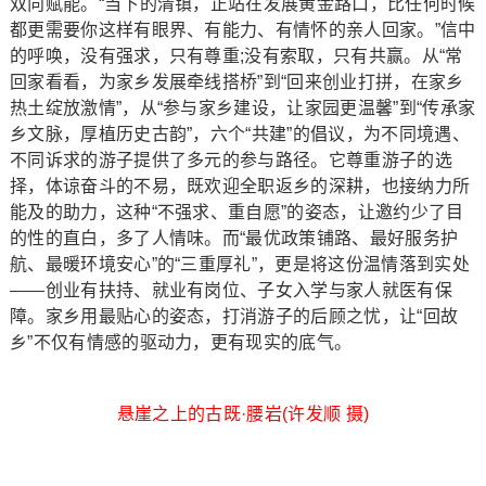
双向赋能。“当下的清镇，正站在发展黄金路口，比任何时候
都更需要你这样有眼界、有能力、有情怀的亲人回家。”信中
的呼唤，没有强求，只有尊重;没有索取，只有共赢。从“常
回家看看，为家乡发展牵线搭桥”到“回来创业打拼，在家乡
热土绽放激情”，从“参与家乡建设，让家园更温馨”到“传承家
乡文脉，厚植历史古韵”，六个“共建”的倡议，为不同境遇、
不同诉求的游子提供了多元的参与路径。它尊重游子的选
择，体谅奋斗的不易，既欢迎全职返乡的深耕，也接纳力所
能及的助力，这种“不强求、重自愿”的姿态，让邀约少了目
的性的直白，多了人情味。而“最优政策铺路、最好服务护
航、最暖环境安心”的“三重厚礼”，更是将这份温情落到实处
——创业有扶持、就业有岗位、子女入学与家人就医有保
障。家乡用最贴心的姿态，打消游子的后顾之忧，让“回故
乡”不仅有情感的驱动力，更有现实的底气。
悬崖之上的古既·腰岩(许发顺 摄)