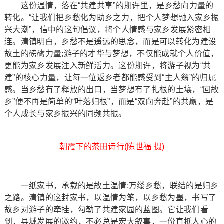
这份温情，落在“共建共享”的期许里，是乡愁向力量的
转化。“让我们把乡愁化为助乡之力，把个人梦想融入家乡振
兴大潮”，信中的这句倡议，将个人情感与家乡发展紧密相
连。清镇明白，乡愁不是遥远的思念，而是可以转化为建设
故土的磅礴力量;游子的才华与梦想，不仅能成就个人价值，
更能为家乡发展注入新鲜活力。这份期许，将游子视为“共
建”的核心力量，让每一位返乡者都能感受到“主人翁”的归属
感。当乡愁有了释放的出口，当梦想有了扎根的土壤，“回故
乡”便不再是简单的“叶落归根”，而是“双向奔赴”的共赢，是
个人成长与家乡振兴的同频共振。
朝霞下的茶田诗行(陈世福 摄)
一纸家书，承载的是故土温情;万缕乡愁，联结的是归乡
之路。清镇的这封家书，以温情为笔，以乡愁为墨，书写了
故乡对游子的牵挂，勾勒了共建家园的蓝图。它让我们看
到，县域发展的邀约，不必总是宏大叙事，一份直抵人心的