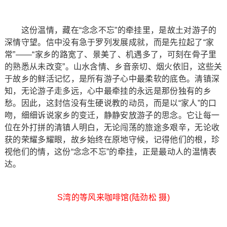
这份温情，藏在“念念不忘”的牵挂里，是故土对游子的
深情守望。信中没有急于罗列发展成就，而是先拉起了“家
常”——“家乡的路宽了、景美了、机遇多了，可刻在骨子里
的熟悉从未改变”。山水含情、乡音亲切、烟火依旧，这些关
于故乡的鲜活记忆，是所有游子心中最柔软的底色。清镇深
知，无论游子走多远，心中最牵挂的永远是那份独有的乡
愁。因此，这封信没有生硬说教的动员，而是以“家人”的口
吻，细细诉说家乡的变迁，静静安放游子的思念。它让每一
位在外打拼的清镇人明白，无论闯荡的旅途多艰辛，无论收
获的荣耀多耀眼，故乡始终在原地守候，记得他们的根，珍
视他们的情，这份“念念不忘”的牵挂，正是最动人的温情表
达。
S湾的等风来咖啡馆(陆劲松 摄)