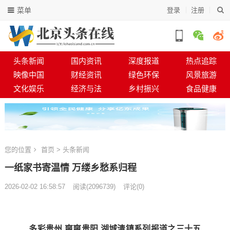
菜单
登录
注册
头条新闻
国内资讯
深度报道
热点追踪
映像中国
财经资讯
绿色环保
风景旅游
文化娱乐
经济与法
乡村振兴
食品健康
您的位置
首页
>
头条新闻
一纸家书寄温情 万缕乡愁系归程
2026-02-02 16:58:57
阅读
(
2096739)
评论(0)
多彩贵州 爽爽贵阳 湖城清镇系列报道之三十五