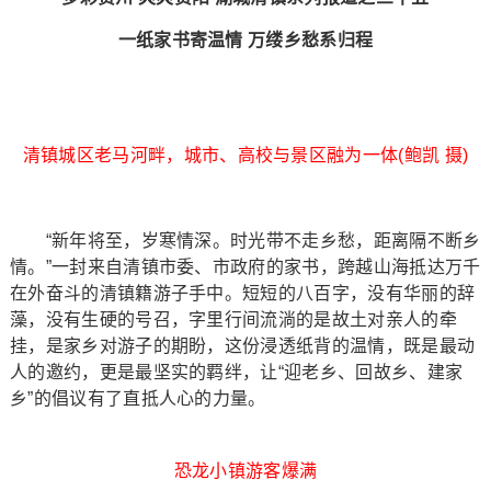
一纸家书寄温情 万缕乡愁系归程
清镇城区老马河畔，城市、高校与景区融为一体(鲍凯 摄)
“新年将至，岁寒情深。时光带不走乡愁，距离隔不断乡
情。”一封来自清镇市委、市政府的家书，跨越山海抵达万千
在外奋斗的清镇籍游子手中。短短的八百字，没有华丽的辞
藻，没有生硬的号召，字里行间流淌的是故土对亲人的牵
挂，是家乡对游子的期盼，这份浸透纸背的温情，既是最动
人的邀约，更是最坚实的羁绊，让“迎老乡、回故乡、建家
乡”的倡议有了直抵人心的力量。
恐龙小镇游客爆满