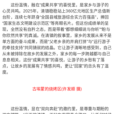
这份温情，融在“成果共享”的喜悦里，是家乡与游子的
心灵共鸣。2025年，清镇稳稳站上360亿元地区生产总值新
台阶，连续七年跻身“全国县域旅游综合实力百强县”，捧回
“国家生态文明建设示范区”等亮眼名片。但这份成绩单的呈
现，全然没有自矜之态，而是带着“都想细细说与你听”“盼与
你欣然共享”的真诚。在清镇的叙事里，家乡的发展从来不是
单方面的奋斗成果，而是“父老乡亲的并肩打拼”与“远行游子
的牵挂支持”共同铸就的结晶。它让游子清晰地感受到，自己
从未被排除在故乡的发展之外，家乡的每一步跨越都与自己
息息相关，这份“成果共享”的喜悦，让游子的乡愁有了落
点，让故乡的发展有了情感共鸣，更让“回家”的念头有了温
度。
古埃蒙的烧烤区(许发顺 摄)
这份温情，显在“双向奔赴”的邀约里，是尊重与期盼的